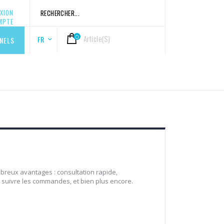
Rechercher
XION
Rechercher
MPTE
0
Article(s)
Langue
Cart
FR
NELS
breux avantages : consultation rapide,
suivre les commandes, et bien plus encore.