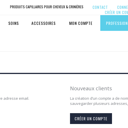
PRODUITS CAPILLAIRES POUR CHEVEUX & CRINIÈRES
CONTACT
CONNE
CRÉER UN CO
SOINS
ACCESSOIRES
MON COMPTE
PROFESSION
Nouveaux clients
re adresse email.
La création d’un compte a de nom
sauvegarder plusieurs adresses, 
CRÉER UN COMPTE