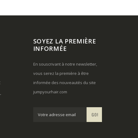
SOYEZ LA PREMIÈRE
INFORMÉE
En souscrivant à notre newsletter,
vous serez la première à être
t
informée des nouveautés du site
jumpyourhair.com
r
GO!