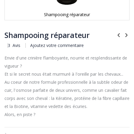
Shampooing réparateur
Skip
to
Shampooing réparateur
the
beginning
of
3
Avis
Ajoutez votre commentaire
the
images
Envie d'une crinière flamboyante, nourrie et resplendissante de
gallery
vigueur ?
Et si le secret nous était murmuré à l'oreille par les chevaux...
Au coeur de notre formule professionnelle à la subtile odeur de
cuir, l'osmose parfaite de deux univers, comme un cavalier fait
corps avec son cheval : la Kératine, protéine de la fibre capillaire
et la Biotine, vitamine vedette des écuries.
Alors, en piste ?