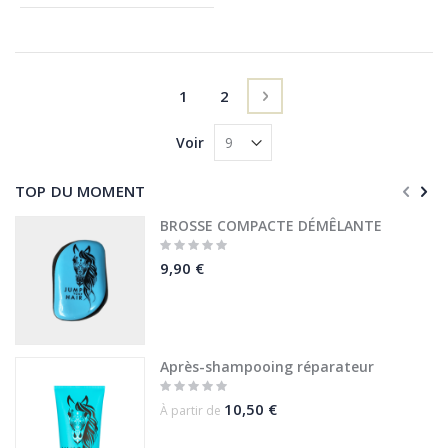
AJOUTER AU PANIER
Page
Vous lisez actuellement la page
Page
Page
Suivant
1
2
Voir
TOP DU MOMENT
BROSSE COMPACTE DÉMÊLANTE
Rating:
0%
9,90 €
Après-shampooing réparateur
Rating:
0%
10,50 €
À partir de