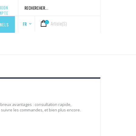
Rechercher
XION
Rechercher
MPTE
0
Article(s)
Langue
Cart
FR
NELS
breux avantages : consultation rapide,
suivre les commandes, et bien plus encore.