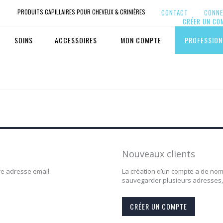
PRODUITS CAPILLAIRES POUR CHEVEUX & CRINIÈRES
CONTACT
CONNE
CRÉER UN CO
SOINS
ACCESSOIRES
MON COMPTE
PROFESSION
Nouveaux clients
re adresse email.
La création d’un compte a de nom
sauvegarder plusieurs adresses, 
CRÉER UN COMPTE