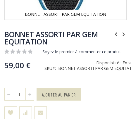
BONNET ASSORTI PAR GEM EQUITATION
Skip
to
BONNET ASSORTI PAR GEM
the
beginning
EQUITATION
of
the
Soyez le premier à commenter ce produit
images
gallery
59,00 €
Disponibilité :
En s
SKU
BONNET ASSORTI PAR GEM EQUITA
AJOUTER AU PANIER